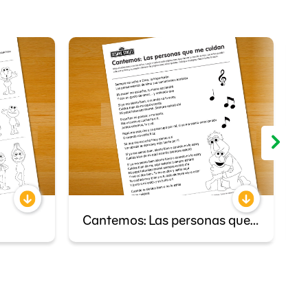
Cantemos: Las personas que me cuidan
M