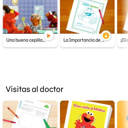
Una buena cepillada
La Importancia de los Dientes
¡Di
Visitas al doctor