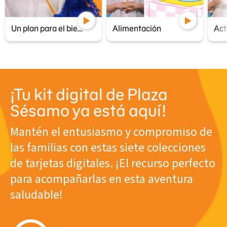
Un plan para el bienestar de nuestra familia
Alimentación
¡Tu kit digital de Plaza
Sésamo ya está aquí!
Mantén el entusiasmo y compromiso de
las familias con estas siete colecciones
de tarjetas digitales. ¡El recurso perfecto
para acompañarlas en esta aventura
saludable!