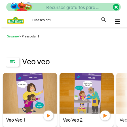
Recursos gratuitos para ...
Preescolar 1
Sésamo
>
Preescolar 1
Veo veo
Veo Veo 1
Veo Veo 2
Veo