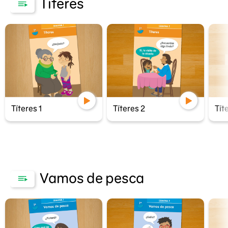
Títeres
Títeres 1
Títeres 2
Tít
Vamos de pesca